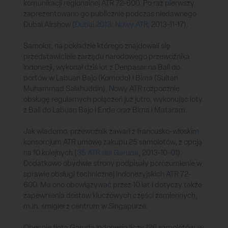
komunikacji regionalnej ATR 72-600. Po raz pierwszy
zaprezentowano go publicznie podczas niedawnego
Dubai Airshow (
Dubai 2013: Nowy ATR
, 2013-11-17).
Samolot, na pokładzie którego znajdowali się
przedstawiciele zarządu narodowego przewoźnika
Indonezji, wykonał dziś lot z Denpasar na Bali do
portów w Labuan Bajo (Komodo) i Bima (Sultan
Muhammad Salahuddin). Nowy ATR rozpocznie
obsługę regularnych połączeń już jutro, wykonując loty
z Bali do Labuan Bajo i Ende oraz Bima i Mataram.
Jak wiadomo, przewoźnik zawarł z francusko-włoskim
konsorcjum ATR umowę zakupu 25 samolotów, z opcją
na 10 kolejnych (
35 ATR dla Garuda
, 2013-10-01).
Dodatkowo obydwie strony podpisały porozumienie w
sprawie obsługi technicznej indonezyjskich ATR 72-
600. Ma ono obowiązywać przez 10 lat i dotyczy także
zapewnienia dostaw kluczowych części zamiennych,
m.in. śmigieł z centrum w Singapurze.
Obecnie flota Garuda Indonesia liczy 126 samolotów, w