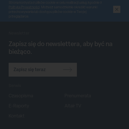
Strona korzysta z plików cookie w celu realizacji usług zgodnie z
Polityką Prywatności
. Możesz samodzielnie określić warunki
przechowywania lub dostępu plików cookie w Twojej
przeglądarce.
Newsletter
Zapisz się do newslettera, aby być na
bieżąco.
Zapisz się teraz
Serwis
Czasopisma
Prenumerata
E-Raporty
Altair TV
Kontakt