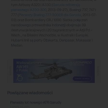
tym Airbusy A320 i A330 (
Garuda odbierają
pierwszego A330-300
, 2013-09-27), Boeingi 737, 747 i
777 (
Pierwszy Boeing 777-300ER dla Garuda
, 2013-07-
03) oraz Bombardiery CRJ 1000. Siatka połączeń
narodowego przewoźnika Indonezji obejmuje 39
destynacje krajowych i 20 zagranicznych w Azji Pd.-
Wsch., na Bliskim Wschodzie, w Australii i Europie.
Hubami linii są porty Dżakarta, Denpasar, Makassar i
Medan.
Reklama
Reklama
Powiązane wiadomości
Pierwszy lot nowego ATR Garudy
(2013-12-02)