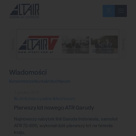
Reklama
Reklama
Wiadomości
Komentarze
Kontakt
Archiwum
2 grudnia 2013
#Lotnictwo cywilne
#Archiwum
Pierwszy lot nowego ATR Garudy
Najnowszy nabytek linii Garuda Indonesia, samolot
ATR 72-600, wykonał dziś pierwszy lot na terenie
kraju.