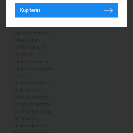
Broń nuklearna
Kup teraz
Ćwiczenia
Cyberprzestrzeń
Historia
Imprezy branżowe
Infrastruktura
Konflikty zbrojne
Logistyka
Lotnictwo cywilne
Lotnictwo wojskowe
Ludzie
Marynarka wojenna
Modelarstwo
Nowe technologie
Obrona powietrzna
Obrona terytorialna
Pożegnania
Przemysł lotniczy
Przemysł stoczniowy