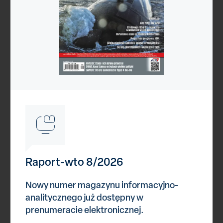
Reklama
Raport-wto 8/2026
Kategorie
Nowy numer magazynu informacyjno-
analitycznego już dostępny w
Astronautyka
prenumeracie elektronicznej.
Bezzałogowce