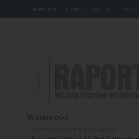
Czasopisma
E-Raport
Altair TV
Prenume
Reklama
Wiadomości
#Imprezy branżowe
#Lotnictwo wojskowe
Royal International Air Tattoo 2026 odwoła