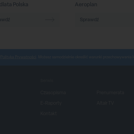
dlata Polska
Aeroplan
awdź
Sprawdź
z
Polityką Prywatności
. Możesz samodzielnie określić warunki przechowywania l
Serwis
Czasopisma
Prenumerata
E-Raporty
Altair TV
Kontakt