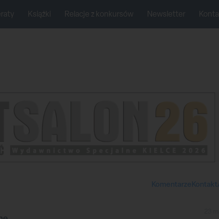
raty
Książki
Relacje z konkursów
Newsletter
Konta
Komentarze
Kontakt
23 m
ne