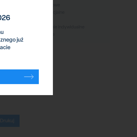
Wojska lądowe
Wojska specjalne
026
Wypadki
Wyposażenie indywidualne
nu
Komentarze
cznego już
acie
Reklama
Drukuj