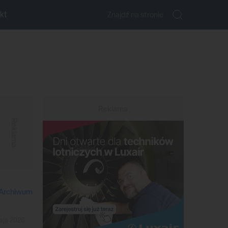
kt
Reklama
Reklama
Archiwum
aja 2026