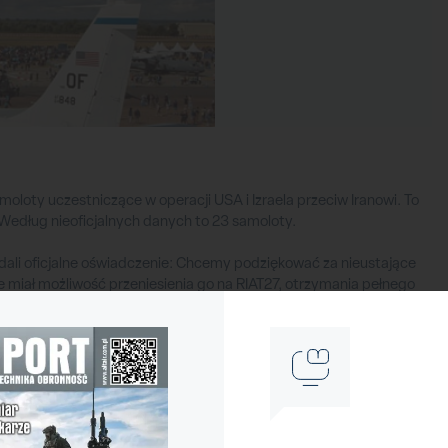
oloty uczestniczące w operacji USA i Izraela przeciw Iranowi. To
Według nieoficjalnych danych to 23 samoloty.
ydali oficjalne oświadczenie: Chcemy podziękować za nieustające
zie miał możliwość przeniesienia go na RIAT27, otrzymania pełnego
rzecz RAF Charitable Trust, wspierając tym samym naszą szerszą
odwołanie wydarzenia nie było łatwą decyzją (przed odwołaniem
o rozmowach z USAF dotyczących niepewności dostępu do bazy RAF
re odbywają się od ponad 50 lat. Przyciągają co roku ponad 170
iach 17–19 lipca. Wśród zapowiedzianych samolotów były m.in.