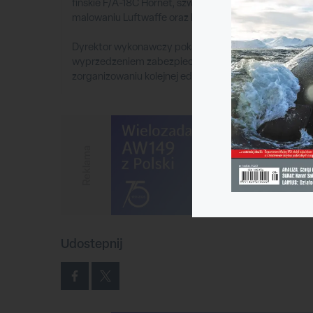
fińskie F/A-18C Hornet, szwedzki Saab Gripen E, bryty
malowaniu Luftwaffe oraz klasyki takie jak de Havilla
Dyrektor wykonawczy pokazów, Gavin Gager, podkreśli
wyprzedzeniem zabezpiecza przyszłość finansową impr
zorganizowaniu kolejnej edycji. RIAT mają powrócić w 
Reklama
Udostepnij