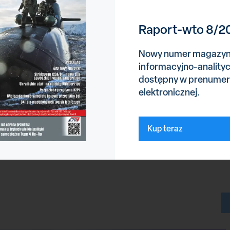
jski F-35B Lightning II, niemiecki Eurofighter w jubileuszowym
nd Vampire czy Corsair.
Raport-wto 8/2
ł, że podjęcie decyzji o ich odwołaniu z odpowiednim
ezy. Organizatorzy w pełni koncentrują się teraz na
Nowy numer magazy
dniach 16–18 lipca 2027.
informacyjno-anality
dostępny w prenumer
elektronicznej.
Kup teraz