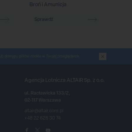
Broń i Amunicja
Sprawdź
ub dostępu plików cookie w Twojej przeglądarce.
Agencja Lotnicza ALTAIR Sp. z o.o.
ul. Racławicka 133/2,
02-117 Warszawa
altair@altair.com.pl
+48 22 628 30 74