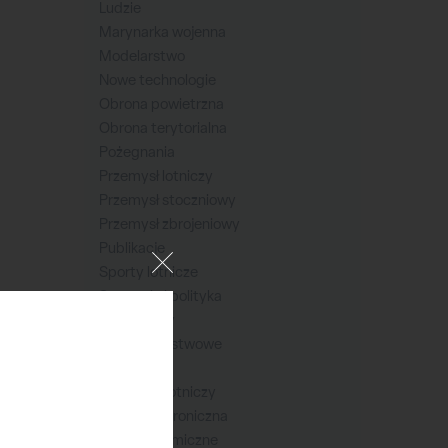
Ludzie
Marynarka wojenna
Modelarstwo
Nowe technologie
Obrona powietrzna
Obrona terytorialna
Pożegnania
Przemysł lotniczy
Przemysł stoczniowy
Przemysł zbrojeniowy
Publikacje
Sporty lotnicze
Strategia i polityka
Symulatory
Służby państwowe
Transakcje
Transport lotniczy
Walka elektroniczna
Wojska kosmiczne