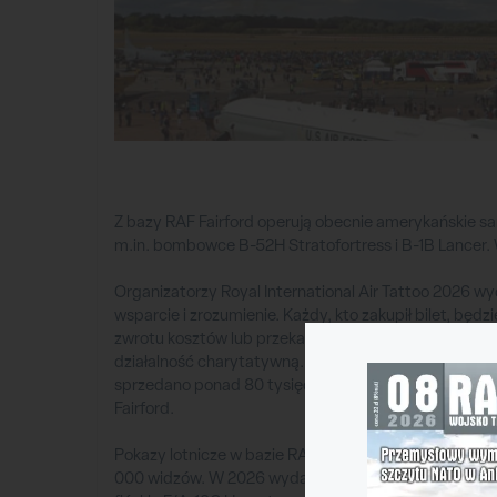
Z bazy RAF Fairford operują obecnie amerykańskie sam
m.in. bombowce B-52H Stratofortress i B-1B Lancer. 
Organizatorzy Royal International Air Tattoo 2026 w
wsparcie i zrozumienie. Każdy, kto zakupił bilet, będ
zwrotu kosztów lub przekazania kosztów biletów na 
działalność charytatywną. Organizatorzy dodali, że 
sprzedano ponad 80 tysięcy biletów). Podjęli ją p
Fairford.
Pokazy lotnicze w bazie RAF Fairford w Gloucestershi
000 widzów. W 2026 wydarzenie miało się odbyć w dn