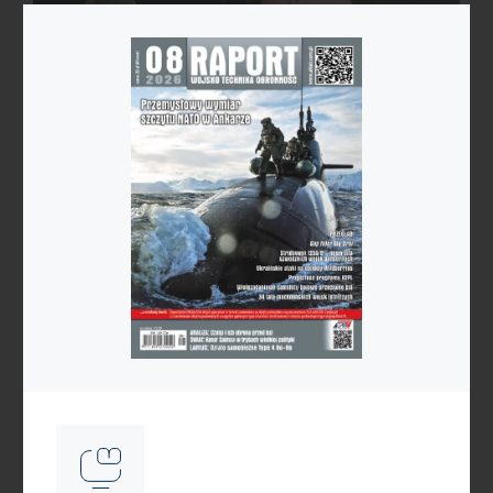
Reklama
Kategorie
Astronautyka
Bezzałogowce
Broń nuklearna
Ćwiczenia
Cyberprzestrzeń
Historia