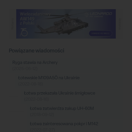
Reklama
Reklama
Powiązane wiadomości
Ryga stawia na Archery
(2025-06-12)
Łotewskie M109A5Ö na Ukrainie
(2022-08-18)
Łotwa przekazała Ukrainie śmigłowce
(2022-08-16)
Łotwa zatwierdza zakup UH-60M
(2018-09-12)
Łotwa zainteresowana pokpr i M142
(2022-07-27)