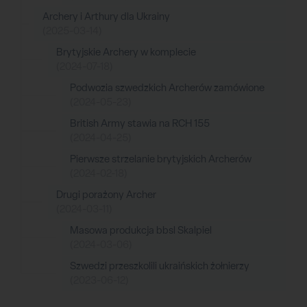
Archery i Arthury dla Ukrainy
(2025-03-14)
Brytyjskie Archery w komplecie
(2024-07-18)
Podwozia szwedzkich Archerów zamówione
(2024-05-23)
British Army stawia na RCH 155
(2024-04-25)
Pierwsze strzelanie brytyjskich Archerów
(2024-02-18)
Drugi porażony Archer
(2024-03-11)
Masowa produkcja bbsl Skalpiel
(2024-03-06)
Szwedzi przeszkolili ukraińskich żołnierzy
(2023-06-12)