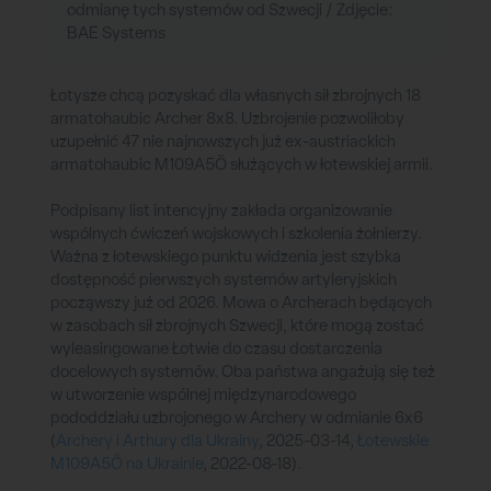
odmianę tych systemów od Szwecji / Zdjęcie:
BAE Systems
Łotysze chcą pozyskać dla własnych sił zbrojnych 18
armatohaubic Archer 8x8. Uzbrojenie pozwoliłoby
uzupełnić 47 nie najnowszych już ex-austriackich
armatohaubic M109A5Ö służących w łotewskiej armii.
Podpisany list intencyjny zakłada organizowanie
wspólnych ćwiczeń wojskowych i szkolenia żołnierzy.
Ważna z łotewskiego punktu widzenia jest szybka
dostępność pierwszych systemów artyleryjskich
począwszy już od 2026. Mowa o Archerach będących
w zasobach sił zbrojnych Szwecji, które mogą zostać
wyleasingowane Łotwie do czasu dostarczenia
docelowych systemów. Oba państwa angażują się też
w utworzenie wspólnej międzynarodowego
pododdziału uzbrojonego w Archery w odmianie 6x6
(
Archery i Arthury dla Ukrainy
, 2025-03-14,
Łotewskie
M109A5Ö na Ukrainie
, 2022-08-18).