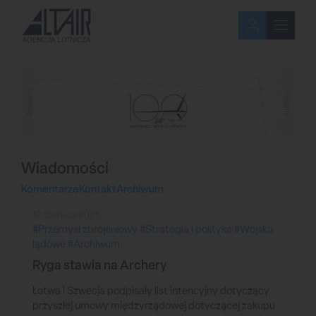
Reklama
Reklama
Wiadomości
Komentarze
Kontakt
Archiwum
12 czerwca 2025
#Przemysł zbrojeniowy
#Strategia i polityka
#Wojska
lądowe
#Archiwum
Ryga stawia na Archery
Łotwa i Szwecja podpisały list intencyjny dotyczący
przyszłej umowy międzyrządowej dotyczącej zakupu