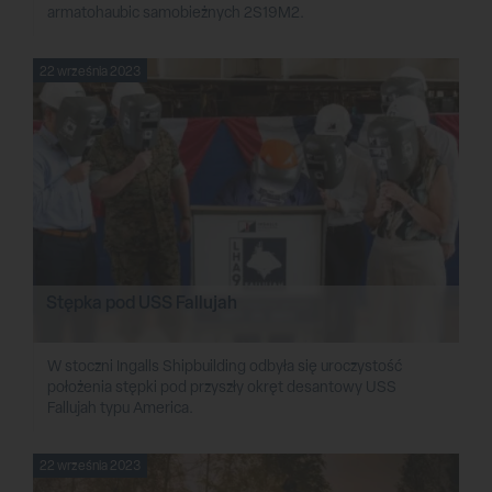
armatohaubic samobieżnych 2S19M2.
22 września 2023
Stępka pod USS Fallujah
W stoczni Ingalls Shipbuilding odbyła się uroczystość
położenia stępki pod przyszły okręt desantowy USS
Fallujah typu America.
22 września 2023