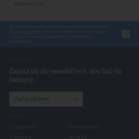
Archiwum 2000
Strona korzysta z plików cookie w celu realizacji usług zgodnie z
Polityką Prywatności
. Możesz samodzielnie określić warunki
przechowywania lub dostępu plików cookie w Twojej
przeglądarce.
Newsletter
Zapisz się do newslettera, aby być na
bieżąco.
Zapisz się teraz
Serwis
Czasopisma
Prenumerata
E-Raporty
Altair TV