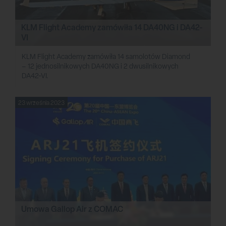
KLM Flight Academy zamówiła 14 DA40NG i DA42-
VI
KLM Flight Academy zamówiła 14 samolotów Diamond
– 12 jednosilnikowych DA40NG i 2 dwusilnikowych
DA42-VI.
23 września 2023
Umowa Gallop Air z COMAC