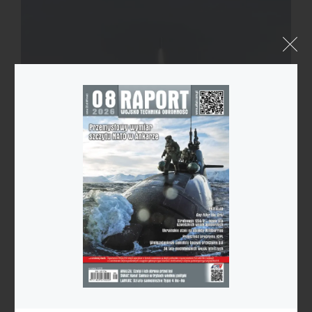
Nieudany start Ceres-1
Niepowodzeniem zakończył się start chińskiej rakiety
nośnej Ceres-1 z satelitą Jilin-1 Gaofen-04B.
22 września 2023