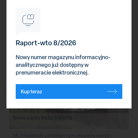
47. pakiet pomocy dla Ukrainy
Prezydent USA ogłosił 47. pakiet pomocy wojskowej dla
Ukrainy, którego wartość to 325 mln USD.
Raport-wto 8/2026
22 września 2023
Nowy numer magazynu informacyjno-
analitycznego już dostępny w
prenumeracie elektronicznej.
Kup teraz
Nowa partia Msta-S dla FR
MO FR odebrało pierwszą w tym roku partię nowych