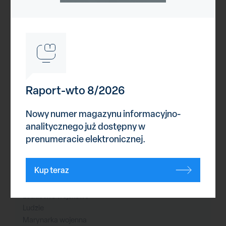
Reklama
Kategorie
Astronautyka
Bezzałogowce
Broń nuklearna
Raport-wto 8/2026
Ćwiczenia
Cyberprzestrzeń
Nowy numer magazynu informacyjno-
Historia
analitycznego już dostępny w
Imprezy branżowe
prenumeracie elektronicznej.
Infrastruktura
Konflikty zbrojne
Kup teraz
Logistyka
Lotnictwo cywilne
Lotnictwo wojskowe
Ludzie
Marynarka wojenna