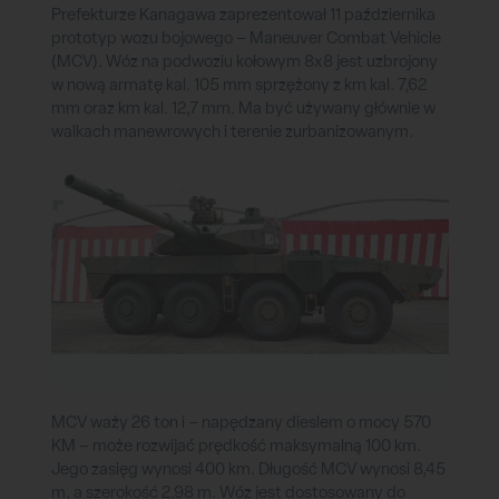
Prefekturze Kanagawa zaprezentował 11 października
prototyp wozu bojowego – Maneuver Combat Vehicle
(MCV). Wóz na podwoziu kołowym 8x8 jest uzbrojony
w nową armatę kal. 105 mm sprzężony z km kal. 7,62
mm oraz km kal. 12,7 mm. Ma być używany głównie w
walkach manewrowych i terenie zurbanizowanym.
MCV waży 26 ton i – napędzany dieslem o mocy 570
KM – może rozwijać prędkość maksymalną 100 km.
Jego zasięg wynosi 400 km. Długość MCV wynosi 8,45
m, a szerokość 2,98 m. Wóz jest dostosowany do