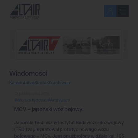
Reklama
Reklama
Wiadomości
Komentarze
Kontakt
Archiwum
12 października 2013
#Wojska lądowe
#Archiwum
MCV – japoński wóz bojowy
Japoński Techniczny Instytut Badawczo-Rozwojowy
(TRDI) zaprezentował prototyp nowego wozu
bojowego – MCV. Jest on uzbrojony w działo kal. 105