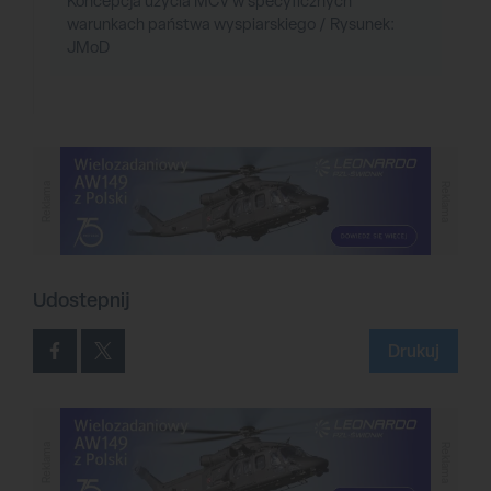
Koncepcja użycia MCV w specyficznych
warunkach państwa wyspiarskiego / Rysunek:
JMoD
Reklama
Reklama
Udostepnij
Drukuj
Reklama
Reklama