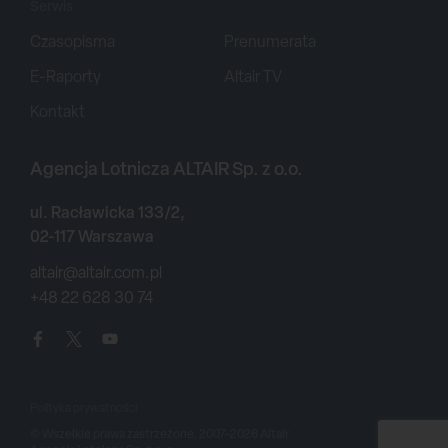
Serwis
Czasopisma
Prenumerata
E-Raporty
Altair TV
Kontakt
Agencja Lotnicza ALTAIR Sp. z o.o.
ul. Racławicka 133/2,
02-117 Warszawa
altair@altair.com.pl
+48 22 628 30 74
Polityka prywatności
© Wszelkie prawa zastrzeżone, 2007-2026 Altair