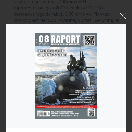
strzelającego amunicją 7,62 mm x 39 i
zaprezentowanego w 2007 karabinka POF PK8
dostosowanego do naboju 5,56 mm x 45. Pierwszy
podobny jest nieco do rozwijanego przez H&K w drugiej
połowie lat 1960. 7,62-mm karabinka HK32, który nigdy
nie wszedł do produkcji, drugi jest odpowiednikiem
5,56-mm HK33, którego wytwarzanie rozpoczęto w
1968 i jest używany m.in. przez wojska Tajlandii,
Malezji, Turcji i Chile. Bazowanie na sprawdzonej
konstrukcji ułatwia jej projektowanie, a także pomaga
żołnierzom przyzwyczaić się do nowej broni, w
niewielkim stopniu różniącej się od strzelającego
nabojem karabinowym starszego brata. W marcu
pięćdziesiąt PK8 z partii prototypowej zostało
przekazanych armii do testów, w różnych warunkach
klimatycznych panujących w Pakistanie - w
temperaturach od -40°C, jakie występują na terenach
wysokogórskich w północnej części kraju do +50°C na
pustyni Thar. Karabinki mają zostać wyposażone w
celowniki kolimatorowe Aimpoint oraz uniwersalne
szyny montażowe.