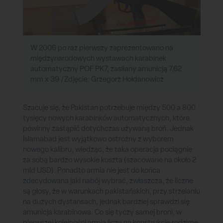
W 2006 po raz pierwszy zaprezentowano na
międzynarodowych wystawach karabinek
automatyczny POF PK7, zasilany amunicją 7,62
mm x 39 /Zdjęcie: Grzegorz Hołdanowicz
Szacuje się, że Pakistan potrzebuje między 500 a 800
tysięcy nowych karabinków automatycznych, które
powinny zastąpić dotychczas używaną broń. Jednak
Islamabad jest wyjątkowo ostrożny z wyborem
nowego kalibru, wiedząc, że taka operacja pociągnie
za sobą bardzo wysokie koszta (szacowane na około 2
mld USD). Ponadto armia nie jest do końca
zdecydowana jaki nabój wybrać, zwłaszcza, że liczne
są głosy, że w warunkach pakistańskich, przy strzelaniu
na dużych dystansach, jednak bardziej sprawdzi się
amunicja karabinowa. Co się tyczy samej broni, w
pierwszej kolejności armia liczy na konstrukcje rodzime,