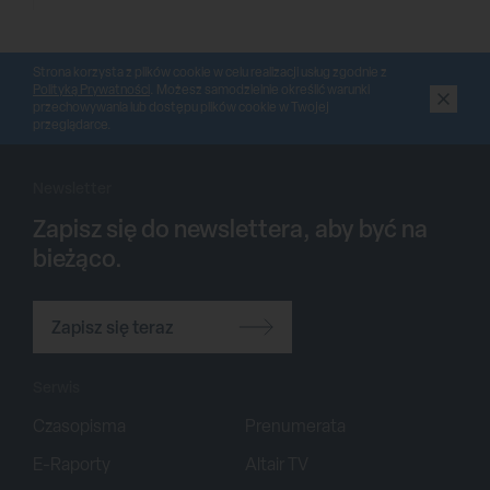
Strona korzysta z plików cookie w celu realizacji usług zgodnie z
Polityką Prywatności
. Możesz samodzielnie określić warunki
przechowywania lub dostępu plików cookie w Twojej
przeglądarce.
Newsletter
Zapisz się do newslettera, aby być na
bieżąco.
Zapisz się teraz
Serwis
Czasopisma
Prenumerata
E-Raporty
Altair TV