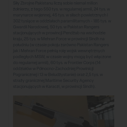
Siły Zbrojne Pakistanu liczą sobie niemal milion
żołnierzy, z tego 550 tys. w regularnej armii, 24 tys. w
marynarce wojennej, 45 tys. w siłach powietrznych i
302 tysiące w oddziałach paramilitarnych - 185 tys. w
Gwardii Narodowej, 50 tys. w Pakistan Rangers
stacjonujących w prowincji Pendżab na wschodzie
kraju, 25 tys. w Mehran Force w prowincji Sindh na
południu (w czasie pokoju zarówno Pakistan Rangers
jak i Mehran Force pełnią rolę wojsk wewnętrznych
podległych MSW, w czasie wojny mogą być włączone
do regularnej armii), 60 tys. w Frontier Corps (14
oddziałów w Północno-Zachodniej Prowinicji
Pogranicznej i 13 w Beludżystanie) oraz 2,5 tys. w
straży granicznej Maritime Security Agency
stacjonujących w Karaczi, w prowincji Sindh).