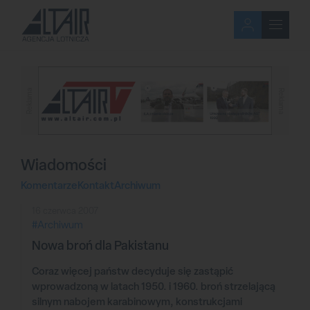
Reklama
Reklama
Wiadomości
Komentarze
Kontakt
Archiwum
16 czerwca 2007
#Archiwum
Nowa broń dla Pakistanu
Coraz więcej państw decyduje się zastąpić
wprowadzoną w latach 1950. i 1960. broń strzelającą
silnym nabojem karabinowym, konstrukcjami