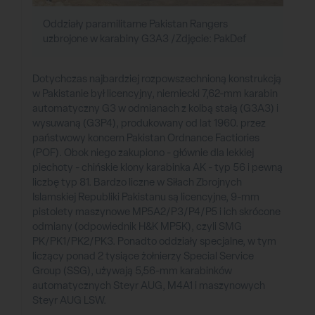
Oddziały paramilitarne Pakistan Rangers
uzbrojone w karabiny G3A3 /Zdjęcie: PakDef
Dotychczas najbardziej rozpowszechnioną konstrukcją
w Pakistanie był licencyjny, niemiecki 7,62-mm karabin
automatyczny G3 w odmianach z kolbą stałą (G3A3) i
wysuwaną (G3P4), produkowany od lat 1960. przez
państwowy koncern Pakistan Ordnance Factiories
(POF). Obok niego zakupiono - głównie dla lekkiej
piechoty - chińskie klony karabinka AK - typ 56 i pewną
liczbę typ 81. Bardzo liczne w Siłach Zbrojnych
Islamskiej Republiki Pakistanu są licencyjne, 9-mm
pistolety maszynowe MP5A2/P3/P4/P5 i ich skrócone
odmiany (odpowiednik H&K MP5K), czyli SMG
PK/PK1/PK2/PK3. Ponadto oddziały specjalne, w tym
liczący ponad 2 tysiące żołnierzy Special Service
Group (SSG), używają 5,56-mm karabinków
automatycznych Steyr AUG, M4A1 i maszynowych
Steyr AUG LSW.