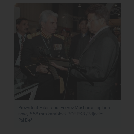
Prezydent Pakistanu, Pervez Musharraf, ogląda
nowy 5,56 mm karabinek POF PK8 /Zdjęcie:
PakDef