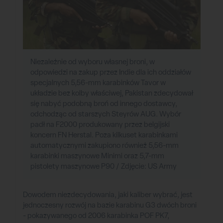
Niezależnie od wyboru własnej broni, w
odpowiedzi na zakup przez Indie dla ich oddziałów
specjalnych 5,56-mm karabinków Tavor w
układzie bez kolby właściwej, Pakistan zdecydował
się nabyć podobną broń od innego dostawcy,
odchodząc od starszych Steyrów AUG. Wybór
padł na F2000 produkowany przez belgijski
koncern FN Herstal. Poza kilkuset karabinkami
automatycznymi zakupiono również 5,56-mm
karabinki maszynowe Minimi oraz 5,7-mm
pistolety maszynowe P90 / Zdjęcie: US Army
Dowodem niezdecydowania, jaki kaliber wybrać, jest
jednoczesny rozwój na bazie karabinu G3 dwóch broni
- pokazywanego od 2006 karabinka POF PK7,