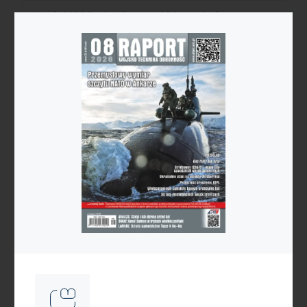
W maju 2026 Boeing dostarczył 60 samolotów
komunikacyjnych i ich wojskowych pochodnych.
Jednocześnie uzyskał zamówienia netto na 11 nowych
maszyn tej kategorii.
10 czerwca 2026
US Army zamawia Vulcano 155
US Army zamówiła od General Dynamics amunicję
artyleryjską o dużej donośności opartą o europejską
amunicję Vulcano 155.