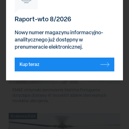
10 czerwca 2026
Raport-wto 8/2026
Nowy numer magazynu informacyjno-
analitycznego już dostępny w
prenumeracie elektronicznej.
Kup teraz
Zsmu dla Marinha Portuguesa
EM&E otrzymało zamówienie Marinha Portuguesa
dotyczące dostawy 47 morskich zdalnie sterowanych
modułów uzbrojenia.
10 czerwca 2026