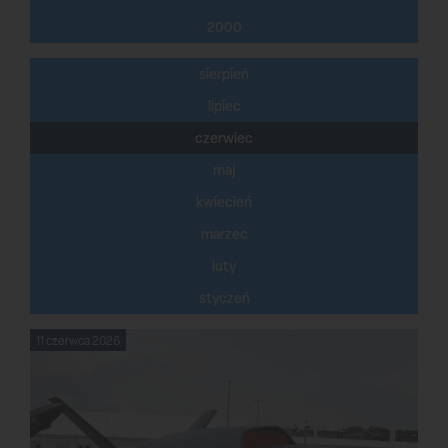
2000
sierpień
lipiec
czerwiec
maj
kwiecień
marzec
luty
styczeń
11 czerwca 2026