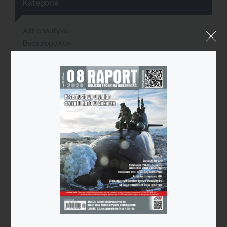
Kategorie
Astronautyka
Bezzałogowce
Broń nuklearna
Ćwiczenia
Cyberprzestrzeń
Historia
Imprezy branżowe
Infrastruktura
Konflikty zbrojne
Logistyka
Lotnictwo cywilne
Lotnictwo wojskowe
Ludzie
Marynarka wojenna
Modelarstwo
Nowe technologie
Obrona powietrzna