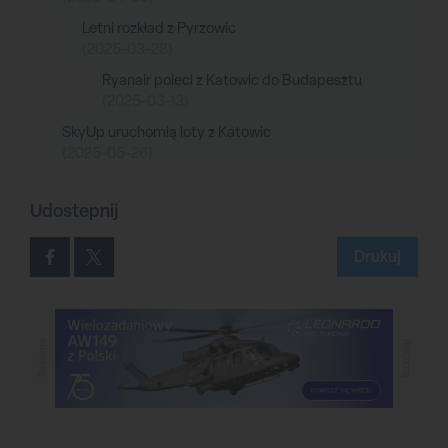
Letni rozkład z Pyrzowic
(2025-03-28)
Ryanair poleci z Katowic do Budapesztu
(2025-03-13)
SkyUp uruchomią loty z Katowic
(2025-05-26)
Udostepnij
Drukuj
Reklama
Reklama