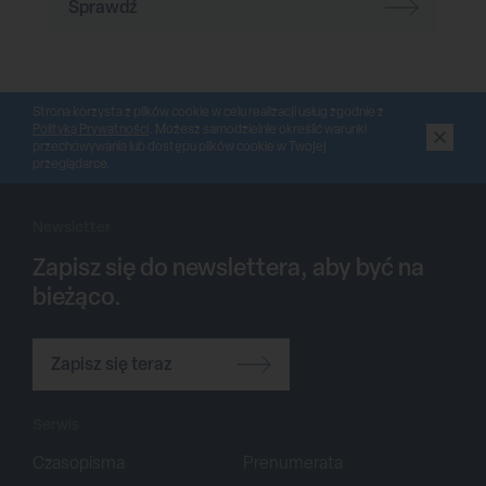
Sprawdź
Strona korzysta z plików cookie w celu realizacji usług zgodnie z
Polityką Prywatności
. Możesz samodzielnie określić warunki
przechowywania lub dostępu plików cookie w Twojej
przeglądarce.
Newsletter
Zapisz się do newslettera, aby być na
bieżąco.
Zapisz się teraz
Serwis
Czasopisma
Prenumerata