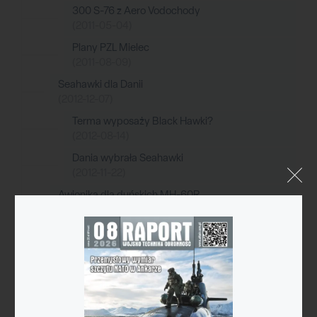
300 S-76 z Aero Vodochody
(2011-05-04)
Plany PZL Mielec
(2011-08-09)
Seahawki dla Danii
(2012-12-07)
Terma wyposaży Black Hawki?
(2012-08-14)
Dania wybrała Seahawki
(2012-11-22)
Awionika dla duńskich MH-60R
(2015-07-21)
Terma wyposaży Black Hawki?
(2012-08-14)
Seahawki dla Danii
(2012-12-07)
Pierwszy symulator dla MH-60R