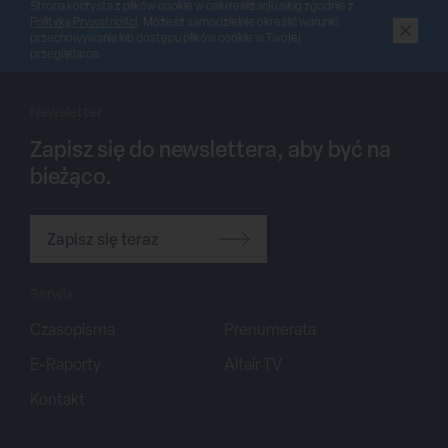
Strona korzysta z plików cookie w celu realizacji usług zgodnie z
Polityką Prywatności
. Możesz samodzielnie określić warunki
przechowywania lub dostępu plików cookie w Twojej
przeglądarce.
Newsletter
Zapisz się do newslettera, aby być na
bieżąco.
Zapisz się teraz
Serwis
Czasopisma
Prenumerata
E-Raporty
Altair TV
Kontakt