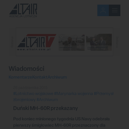
Reklama
Reklama
Wiadomości
Komentarze
Kontakt
Archiwum
26 października 2015
#Lotnictwo wojskowe
#Marynarka wojenna
#Przemysł
zbrojeniowy
#Archiwum
Duński MH-60R przekazany
Pod koniec minionego tygodnia US Navy odebrała
pierwszy śmigłowiec MH-60R przeznaczony dla