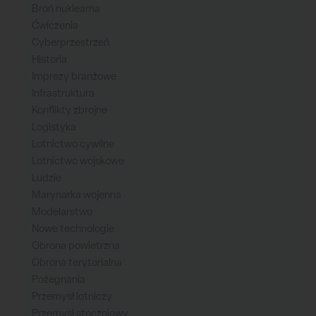
Broń nuklearna
Ćwiczenia
Cyberprzestrzeń
Historia
Imprezy branżowe
Infrastruktura
Konflikty zbrojne
Logistyka
Lotnictwo cywilne
Lotnictwo wojskowe
Ludzie
Marynarka wojenna
Modelarstwo
Nowe technologie
Obrona powietrzna
Obrona terytorialna
Pożegnania
Przemysł lotniczy
Przemysł stoczniowy