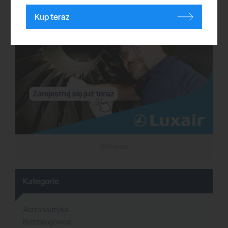
Kup teraz
Reklama
Kategorie
Astronautyka
Bezzałogowce