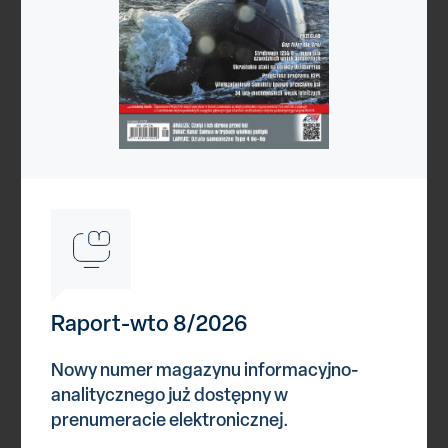
(2015-03-30)
725. eskadra RAN znowu w służbie
(2015-06-12)
Udostepnij
Drukuj
Reklama
Reklama
Raport-wto 8/2026
Reklama
Nowy numer magazynu informacyjno-
analitycznego już dostępny w
prenumeracie elektronicznej.