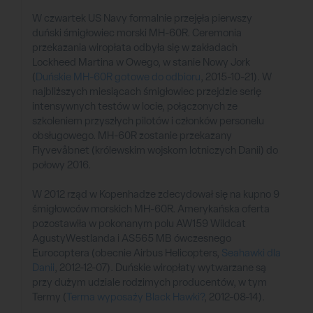
W czwartek US Navy formalnie przejęła pierwszy
duński śmigłowiec morski MH-60R. Ceremonia
przekazania wiropłata odbyła się w zakładach
Lockheed Martina w Owego, w stanie Nowy Jork
(
Duńskie MH-60R gotowe do odbioru
, 2015-10-21). W
najbliższych miesiącach śmigłowiec przejdzie serię
intensywnych testów w locie, połączonych ze
szkoleniem przyszłych pilotów i członków personelu
obsługowego. MH-60R zostanie przekazany
Flyvevåbnet (królewskim wojskom lotniczych Danii) do
połowy 2016.
W 2012 rząd w Kopenhadze zdecydował się na kupno 9
śmigłowców morskich MH-60R. Amerykańska oferta
pozostawiła w pokonanym polu AW159 Wildcat
AgustyWestlanda i AS565 MB ówczesnego
Eurocoptera (obecnie Airbus Helicopters,
Seahawki dla
Danii
, 2012-12-07). Duńskie wiropłaty wytwarzane są
przy dużym udziale rodzimych producentów, w tym
Termy (
Terma wyposaży Black Hawki?
, 2012-08-14).