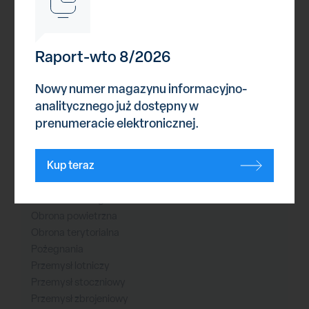
Ćwiczenia
Cyberprzestrzeń
Historia
Imprezy branżowe
Raport-wto 8/2026
Infrastruktura
Konflikty zbrojne
Nowy numer magazynu informacyjno-
Logistyka
analitycznego już dostępny w
Lotnictwo cywilne
prenumeracie elektronicznej.
Lotnictwo wojskowe
Ludzie
Kup teraz
Marynarka wojenna
Modelarstwo
Nowe technologie
Obrona powietrzna
Obrona terytorialna
Pożegnania
Przemysł lotniczy
Przemysł stoczniowy
Przemysł zbrojeniowy