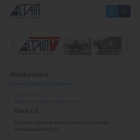
Reklama
Reklama
Wiadomości
Komentarze
Kontakt
Archiwum
25 kwietnia 2016
#Lotnictwo wojskowe
#Archiwum
Oblot X-2
W piątek oblatano demonstrator technologii
myśliwca
stealth
X-2.