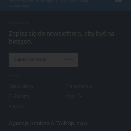
przechowywania lub dostępu plików cookie w Twojej
przeglądarce.
Newsletter
Zapisz się do newslettera, aby być na
bieżąco.
Zapisz się teraz
Serwis
Czasopisma
Prenumerata
E-Raporty
Altair TV
Kontakt
Agencja Lotnicza ALTAIR Sp. z o.o.