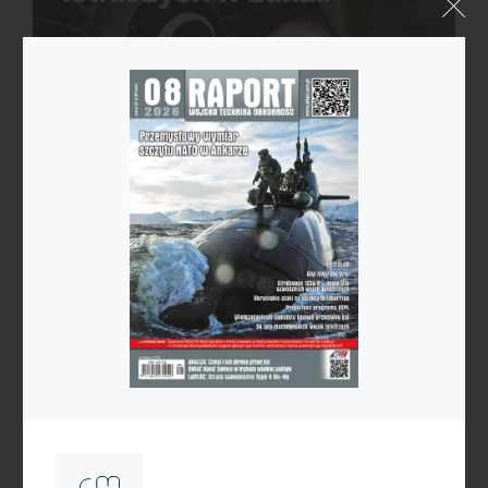
Reklama
Kategorie
Astronautyka
Bezzałogowce
Broń nuklearna