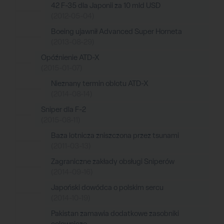
42 F-35 dla Japonii za 10 mld USD
(2012-05-04)
Boeing ujawnił Advanced Super Horneta
(2013-08-29)
Opóźnienie ATD-X
(2015-01-07)
Nieznany termin oblotu ATD-X
(2014-08-14)
Sniper dla F-2
(2015-08-11)
Baza lotnicza zniszczona przez tsunami
(2011-03-13)
Zagraniczne zakłady obsługi Sniperów
(2014-09-16)
Japoński dowódca o polskim sercu
(2014-10-19)
Pakistan zamawia dodatkowe zasobniki
celownicze