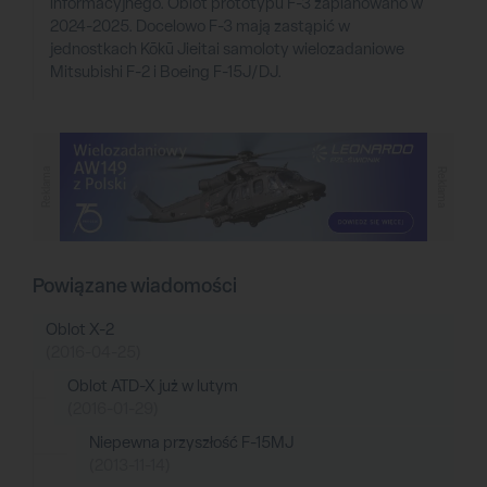
informacyjnego. Oblot prototypu F-3 zaplanowano w
2024-2025. Docelowo F-3 mają zastąpić w
jednostkach Kōkū Jieitai samoloty wielozadaniowe
Mitsubishi F-2 i Boeing F-15J/DJ.
Reklama
Reklama
Powiązane wiadomości
Oblot X-2
(2016-04-25)
Oblot ATD-X już w lutym
(2016-01-29)
Niepewna przyszłość F-15MJ
(2013-11-14)