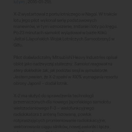
lutym
, 2016-01-29).
X-2 wystartował z portu lotniczego w Nagoi. W trakcie
lotu jego pilot wykonał serię podstawowych
manewrów, w tym wznoszenie, zniżanie i loty po kręgu.
Po 23 minutach samolot wylądował w bazie Kōkū
Jieitai (Japońskich Wojsk Lotniczych Samoobrony) w
Gifu.
Pilot doświadczalny Mitsubishi Heavy Industries opisał
oblot jako
nadzwyczaj stateczny
.
Samolot reagował na
stery dokładnie tak, jak podczas sesji w symulatorze.
Jestem pewien, że X-2 spełni w 100% wymagania resortu
obrony Japonii
– dodał lotnik.
X-2 ma służyć do sprawdzenia technologii
przeznaczonych dla nowego japońskiego samolotu
wielozadaniowego F-3 – wielofunkcyjnego
radiolokatora z anteną fazowaną, powłok
rozpraszających promieniowanie radiolokacyjne,
wektorowania ciągu silników, nowej awioniki i łącza