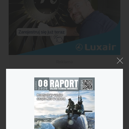
Reklama
Kategorie
Astronautyka
Bezzałogowce
Broń nuklearna
Ćwiczenia
Cyberprzestrzeń