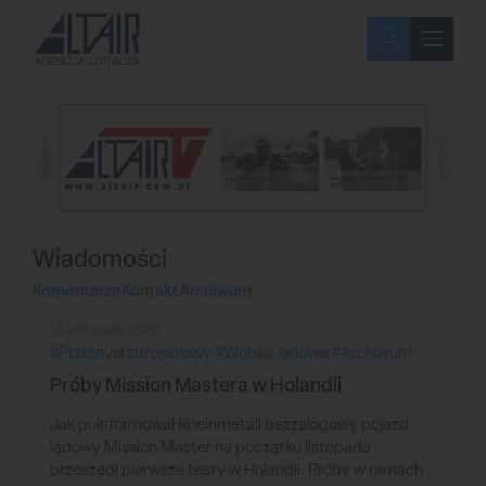
Reklama
Reklama
Wiadomości
Komentarze
Kontakt
Archiwum
13 listopada 2020
#Przemysł zbrojeniowy
#Wojska lądowe
#Archiwum
Próby Mission Mastera w Holandii
Jak poinformował Rheinmetall bezzałogowy pojazd
lądowy Mission Master na początku listopada
przeszedł pierwsze testy w Holandii. Próby w ramach