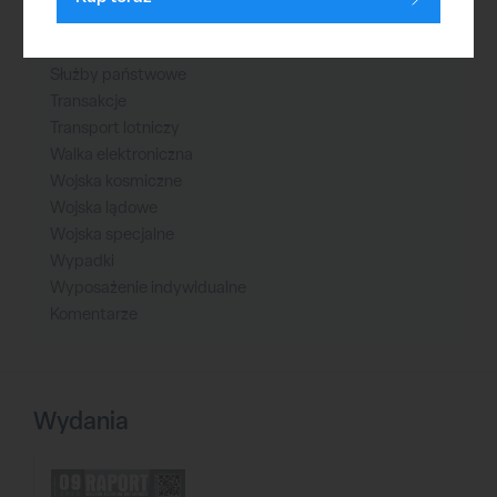
Strategia i polityka
Symulatory
Służby państwowe
Transakcje
Transport lotniczy
Walka elektroniczna
Wojska kosmiczne
Wojska lądowe
Wojska specjalne
Wypadki
Wyposażenie indywidualne
Komentarze
Wydania