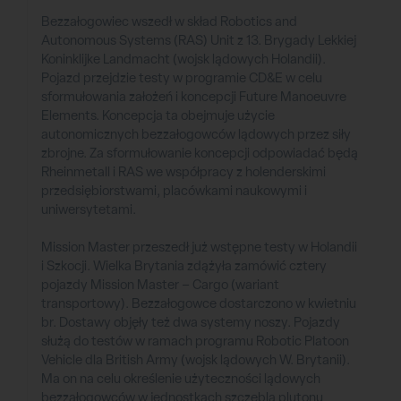
Bezzałogowiec wszedł w skład Robotics and
Autonomous Systems (RAS) Unit z 13. Brygady Lekkiej
Koninklijke Landmacht (wojsk lądowych Holandii).
Pojazd przejdzie testy w programie CD&E w celu
sformułowania założeń i koncepcji Future Manoeuvre
Elements. Koncepcja ta obejmuje użycie
autonomicznych bezzałogowców lądowych przez siły
zbrojne. Za sformułowanie koncepcji odpowiadać będą
Rheinmetall i RAS we współpracy z holenderskimi
przedsiębiorstwami, placówkami naukowymi i
uniwersytetami.
Mission Master przeszedł już wstępne testy w Holandii
i Szkocji. Wielka Brytania zdążyła zamówić cztery
pojazdy Mission Master – Cargo (wariant
transportowy). Bezzałogowce dostarczono w kwietniu
br. Dostawy objęły też dwa systemy noszy. Pojazdy
służą do testów w ramach programu Robotic Platoon
Vehicle dla British Army (wojsk lądowych W. Brytanii).
Ma on na celu określenie użyteczności lądowych
bezzałogowców w jednostkach szczebla plutonu