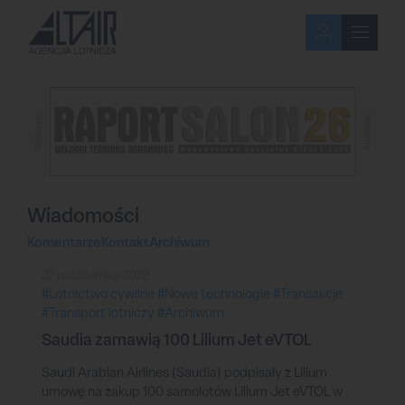
Reklama
Reklama
Wiadomości
Komentarze
Kontakt
Archiwum
27 października 2022
#Lotnictwo cywilne
#Nowe technologie
#Transakcje
#Transport lotniczy
#Archiwum
Saudia zamawią 100 Lilium Jet eVTOL
Saudi Arabian Airlines (Saudia) podpisały z Lilium
umowę na zakup 100 samolotów Lilium Jet eVTOL w