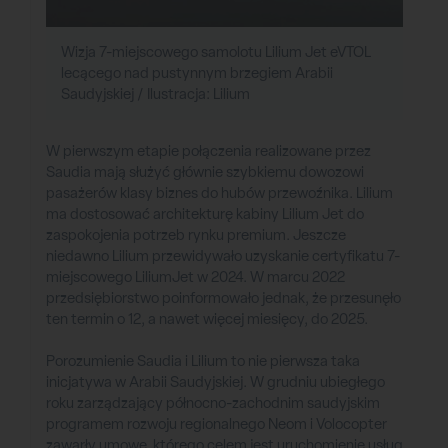
Wizja 7-miejscowego samolotu Lilium Jet eVTOL
lecącego nad pustynnym brzegiem Arabii
Saudyjskiej / Ilustracja: Lilium
W pierwszym etapie połączenia realizowane przez
Saudia mają służyć głównie szybkiemu dowozowi
pasażerów klasy biznes do hubów przewoźnika. Lilium
ma dostosować architekturę kabiny Lilium Jet do
zaspokojenia potrzeb rynku premium. Jeszcze
niedawno Lilium przewidywało uzyskanie certyfikatu 7-
miejscowego LiliumJet w 2024. W marcu 2022
przedsiębiorstwo poinformowało jednak, że przesunęło
ten termin o 12, a nawet więcej miesięcy, do 2025.
Porozumienie Saudia i Lilium to nie pierwsza taka
inicjatywa w Arabii Saudyjskiej. W grudniu ubiegłego
roku zarządzający północno-zachodnim saudyjskim
programem rozwoju regionalnego Neom i Volocopter
zawarły umowę, którego celem jest uruchomienie usług