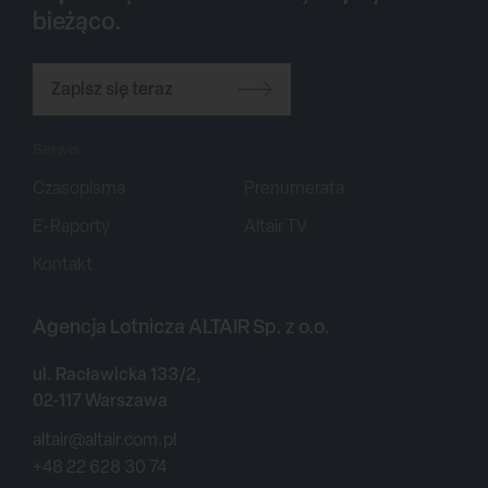
bieżąco.
Zapisz się teraz
Serwis
Czasopisma
Prenumerata
E-Raporty
Altair TV
Kontakt
Agencja Lotnicza ALTAIR Sp. z o.o.
ul. Racławicka 133/2,
02-117 Warszawa
altair@altair.com.pl
+48 22 628 30 74