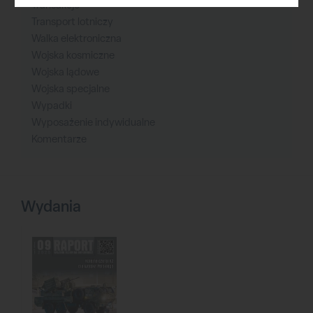
Transakcje
Transport lotniczy
Walka elektroniczna
Wojska kosmiczne
Wojska lądowe
Wojska specjalne
Wypadki
Wyposażenie indywidualne
Komentarze
Wydania