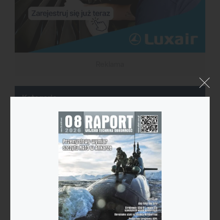
Reklama
Kategorie
Astronautyka
Bezzałogowce
Broń nuklearna
Ćwiczenia
Cyberprzestrzeń
Historia
Imprezy branżowe
Infrastruktura
Konflikty zbrojne