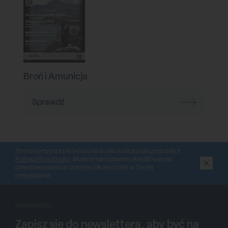
Broń i Amunicja
Sprawdź
Strona korzysta z plików cookie w celu realizacji usług zgodnie z
Polityką Prywatności
. Możesz samodzielnie określić warunki
przechowywania lub dostępu plików cookie w Twojej
przeglądarce.
Newsletter
Zapisz się do newslettera, aby być na