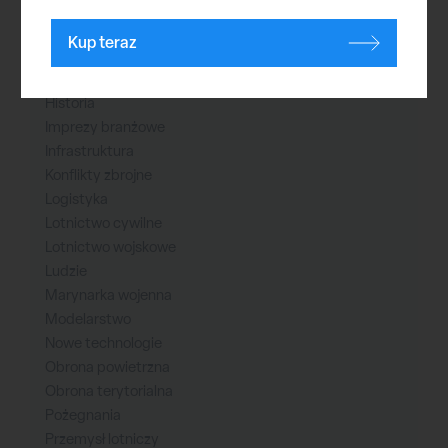
Bezzałogowce
Broń nuklearna
Kup teraz
Ćwiczenia
Cyberprzestrzeń
Historia
Imprezy branżowe
Infrastruktura
Konflikty zbrojne
Logistyka
Lotnictwo cywilne
Lotnictwo wojskowe
Ludzie
Marynarka wojenna
Modelarstwo
Nowe technologie
Obrona powietrzna
Obrona terytorialna
Pożegnania
Przemysł lotniczy