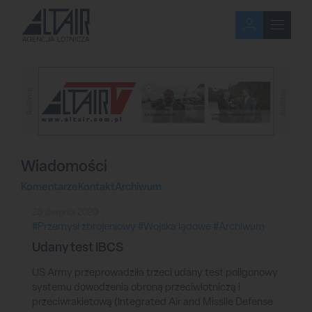
Reklama
Reklama
Wiadomości
Komentarze
Kontakt
Archiwum
25 sierpnia 2020
#Przemysł zbrojeniowy
#Wojska lądowe
#Archiwum
Udany test IBCS
US Army przeprowadziła trzeci udany test poligonowy
systemu dowodzenia obroną przeciwlotniczą i
przeciwrakietową (Integrated Air and Missile Defense