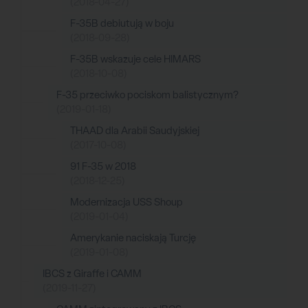
(2018-04-27)
F-35B debiutują w boju
(2018-09-28)
F-35B wskazuje cele HIMARS
(2018-10-08)
F-35 przeciwko pociskom balistycznym?
(2019-01-18)
THAAD dla Arabii Saudyjskiej
(2017-10-08)
91 F-35 w 2018
(2018-12-25)
Modernizacja USS Shoup
(2019-01-04)
Amerykanie naciskają Turcję
(2019-01-08)
IBCS z Giraffe i CAMM
(2019-11-27)