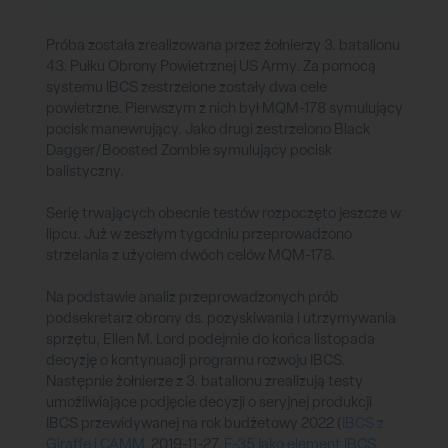
Próba została zrealizowana przez żołnierzy 3. batalionu
43. Pułku Obrony Powietrznej US Army. Za pomocą
systemu IBCS zestrzelone zostały dwa cele
powietrzne. Pierwszym z nich był MQM-178 symulujący
pocisk manewrujący. Jako drugi zestrzelono Black
Dagger/Boosted Zombie symulujący pocisk
balistyczny.
Serię trwających obecnie testów rozpoczęto jeszcze w
lipcu. Już w zeszłym tygodniu przeprowadzono
strzelania z użyciem dwóch celów MQM-178.
Na podstawie analiz przeprowadzonych prób
podsekretarz obrony ds. pozyskiwania i utrzymywania
sprzętu, Ellen M. Lord podejmie do końca listopada
decyzję o kontynuacji programu rozwoju IBCS.
Następnie żołnierze z 3. batalionu zrealizują testy
umożliwiające podjęcie decyzji o seryjnej produkcji
IBCS przewidywanej na rok budżetowy 2022 (
IBCS z
Giraffe i CAMM
, 2019-11-27,
F-35 jako element IBCS
,