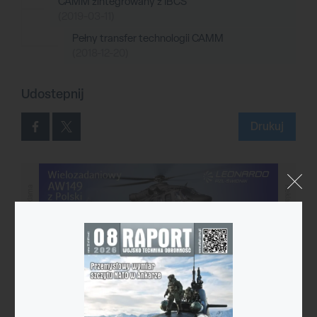
CAMM zintegrowany z IBCS
(2019-03-11)
Pełny transfer technologii CAMM
(2018-12-20)
Udostepnij
Drukuj
Reklama
Reklama
Reklama