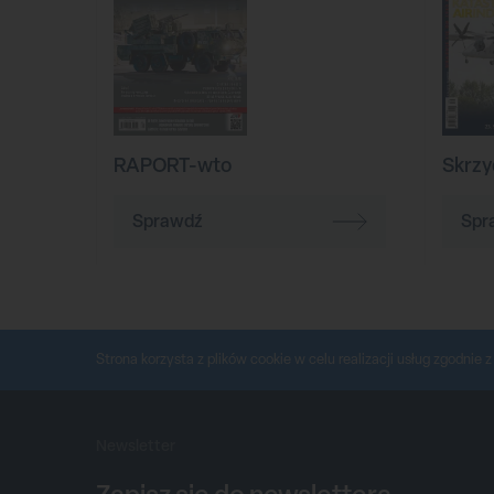
RAPORT-wto
Skrzy
Sprawdź
Spr
Strona korzysta z plików cookie w celu realizacji usług zgodnie 
Newsletter
Zapisz się do newslettera,