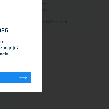
Wojska lądowe
Wojska specjalne
Wypadki
Wyposażenie indywidualne
Komentarze
026
nu
cznego już
acie