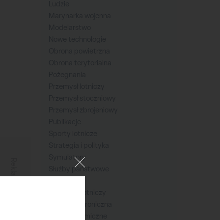
Ludzie
Marynarka wojenna
Modelarstwo
Nowe technologie
Obrona powietrzna
Obrona terytorialna
Pożegnania
Przemysł lotniczy
Przemysł stoczniowy
Przemysł zbrojeniowy
Publikacje
Sporty lotnicze
Strategia i polityka
Symulatory
Reklama
Służby państwowe
Transakcje
Transport lotniczy
Walka elektroniczna
Wojska kosmiczne