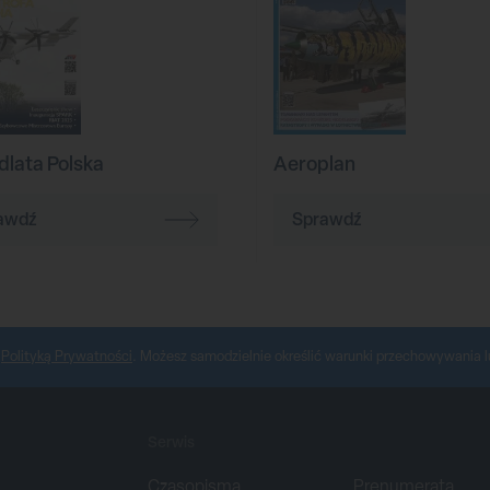
dlata Polska
Aeroplan
awdź
Sprawdź
z
Polityką Prywatności
. Możesz samodzielnie określić warunki przechowywania l
Serwis
Czasopisma
Prenumerata