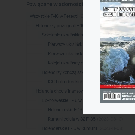
Powiązane wiadomości
Wszystkie F-16 w Fetești
(2024-11-25)
Holendrzy pożegnali F-16
(2024-10-01)
Szkolenie ukraińskich pilotów w Rumunii
(2024-
Pierwszy ukraiński F-16 utracony
(2024-08-3
Pierwsze ukraińskie F-16
(2024-08-05)
Kolejni ukraińscy piloci F-16
(2024-03-23)
Holendrzy kończą szkolenie na F-16 w Tucson
(2
IOC holenderskich F-35A
(2021-12-28)
Holandia chce sfinansować amunicję dla ukraińskic
Ex-norweskie F-16 w Rumunii
(2023-12-01)
Holenderskie F-16 w Rumunii
(2023-11-08)
Rumuni celują w 32 F-35
(2023-08-10)
Holenderskie F-16 w Rumunii
(2023-11-08)