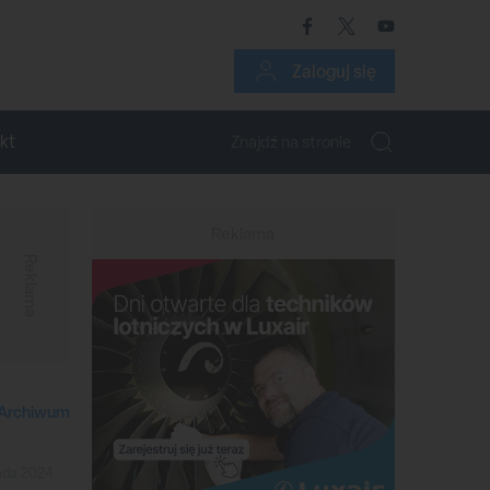
Zaloguj się
kt
Reklama
Reklama
Archiwum
pada 2024