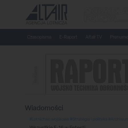
Czasopisma
E-Raport
Altair TV
Prenume
Reklama
Wiadomości
#Lotnictwo wojskowe
#Strategia i polityka
#Archiwu
Wszystkie F-16 w Fetești