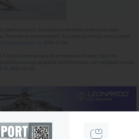
tanów Zjednoczonych. Początkowo szkolenie obejmowało tylko
w. Pierwsze ex-holenderskie F-16 dotarły do Fetești w listopadzie
ndrzy pożegnali F-16
, 2024-10-01).
 F-16 jest przeznaczona do przekazania Ukrainie. Kijów ma
czeństwa starają się jednak nie informować o szczegółach dostaw
F-16
, 2024-03-21).