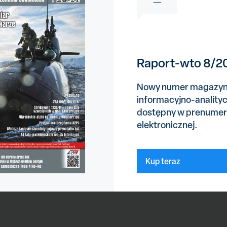
09-17)
Raport-wto 8/2
0)
Nowy numer magazy
informacyjno-anality
dostępny w prenumer
022-07-30)
elektronicznej.
h F-16
(2024-03-21)
Kup teraz