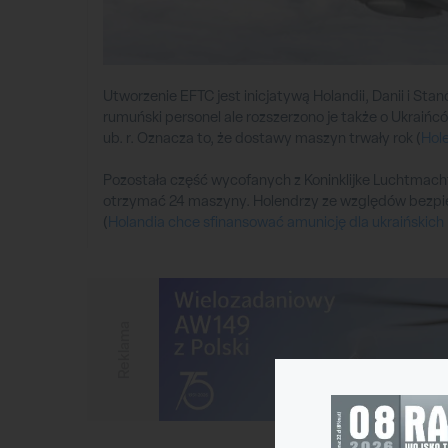
Utworzenie EFTC jest inicjatywą Holandii, Danii i S
rumuński personel ale rozszerzono je także o Ukraińcó
ub. r. Oznacza to, że dostawy maszyn trwały rok (
Hole
Pozostała część wycofanych z Koninklijke Luchtmacht
otrzymać 24 maszyny. Holendrzy ze względów bezpie
(
Holandia chce sfinansować amunicję dla ukraińskich 
Reklama