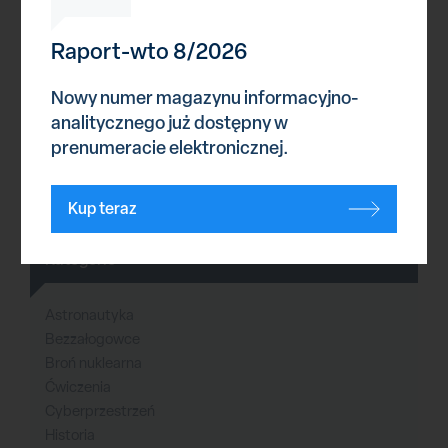
Raport-wto 8/2026
Nowy numer magazynu informacyjno-
analitycznego już dostępny w
prenumeracie elektronicznej.
Reklama
Kup teraz
Kategorie
Astronautyka
Bezzałogowce
Broń nuklearna
Ćwiczenia
Cyberprzestrzeń
Historia