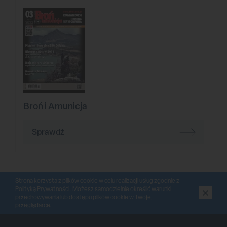
Broń i Amunicja
Sprawdź
Strona korzysta z plików cookie w celu realizacji usług zgodnie z
Polityką Prywatności
. Możesz samodzielnie określić warunki
przechowywania lub dostępu plików cookie w Twojej
przeglądarce.