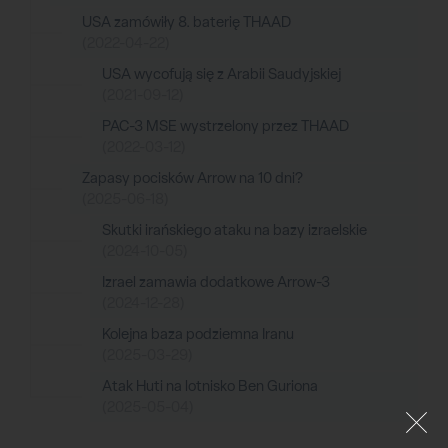
USA zamówiły 8. baterię THAAD
(2022-04-22)
USA wycofują się z Arabii Saudyjskiej
(2021-09-12)
PAC-3 MSE wystrzelony przez THAAD
(2022-03-12)
Zapasy pocisków Arrow na 10 dni?
(2025-06-18)
Skutki irańskiego ataku na bazy izraelskie
(2024-10-05)
Izrael zamawia dodatkowe Arrow-3
(2024-12-28)
Kolejna baza podziemna Iranu
(2025-03-29)
Atak Huti na lotnisko Ben Guriona
(2025-05-04)