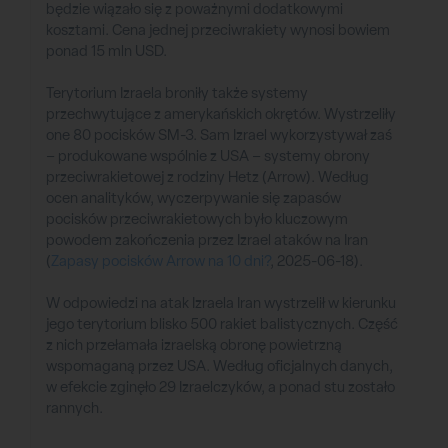
będzie wiązało się z poważnymi dodatkowymi
kosztami. Cena jednej przeciwrakiety wynosi bowiem
ponad 15 mln USD.
Terytorium Izraela broniły także systemy
przechwytujące z amerykańskich okrętów. Wystrzeliły
one 80 pocisków SM-3. Sam Izrael wykorzystywał zaś
– produkowane wspólnie z USA – systemy obrony
przeciwrakietowej z rodziny Hetz (Arrow). Według
ocen analityków, wyczerpywanie się zapasów
pocisków przeciwrakietowych było kluczowym
powodem zakończenia przez Izrael ataków na Iran
(
Zapasy pocisków Arrow na 10 dni?
, 2025-06-18).
W odpowiedzi na atak Izraela Iran wystrzelił w kierunku
jego terytorium blisko 500 rakiet balistycznych. Część
z nich przełamała izraelską obronę powietrzną
wspomaganą przez USA. Według oficjalnych danych,
w efekcie zginęło 29 Izraelczyków, a ponad stu zostało
rannych.