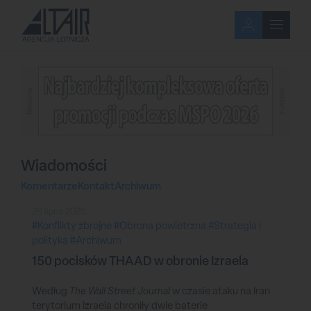
Reklama
Reklama
Wiadomości
Komentarze
Kontakt
Archiwum
26 lipca 2025
#Konflikty zbrojne
#Obrona powietrzna
#Strategia i
polityka
#Archiwum
150 pocisków THAAD w obronie Izraela
Według
The Wall Street Journal
w czasie ataku na Iran
terytorium Izraela chroniły dwie baterie