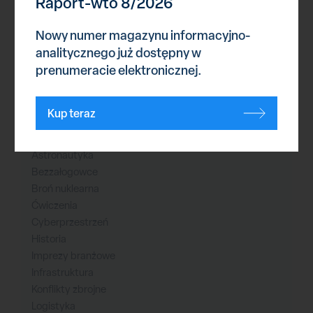
Raport-wto 8/2026
Nowy numer magazynu informacyjno-
analitycznego już dostępny w
Reklama
prenumeracie elektronicznej.
Kup teraz
Kategorie
Astronautyka
Bezzałogowce
Broń nuklearna
Ćwiczenia
Cyberprzestrzeń
Historia
Imprezy branżowe
Infrastruktura
Konflikty zbrojne
Logistyka