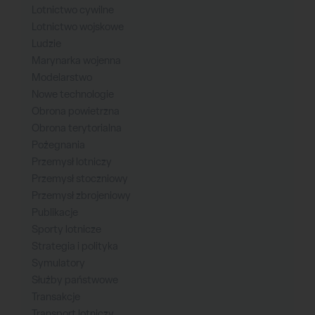
Lotnictwo cywilne
Lotnictwo wojskowe
Ludzie
Marynarka wojenna
Modelarstwo
Nowe technologie
Obrona powietrzna
Obrona terytorialna
Pożegnania
Przemysł lotniczy
Przemysł stoczniowy
Przemysł zbrojeniowy
Publikacje
Sporty lotnicze
Strategia i polityka
Symulatory
Służby państwowe
Transakcje
Transport lotniczy