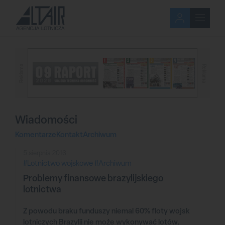
Reklama
Reklama
Wiadomości
Komentarze
Kontakt
Archiwum
5 sierpnia 2016
#Lotnictwo wojskowe
#Archiwum
Problemy finansowe brazylijskiego
lotnictwa
Z powodu braku funduszy niemal 60% floty wojsk
lotniczych Brazylii nie może wykonywać lotów.