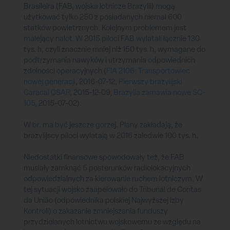
Brasileira (FAB, wojska lotnicze Brazylii) mogą
użytkować tylko 250 z posiadanych niemal 600
statków powietrznych. Kolejnym problemem jest
malejący nalot. W 2015 piloci FAB wylatali łącznie 130
tys. h, czyli znacznie mniej niż 150 tys. h, wymagane do
podtrzymania nawyków i utrzymania odpowiednich
zdolności operacyjnych (
FIA 2106: Transportowiec
nowej generacji
, 2016-07-12,
Pierwszy brazylijski
Caracal CSAR
, 2015-12-09,
Brazylia zamawia nowe SC-
105
, 2015-07-02).
W br. ma być jeszcze gorzej. Plany zakładają, że
brazylijscy piloci wylatają w 2016 zaledwie 100 tys. h.
Niedostatki finansowe spowodowały też, że FAB
musiały zamknąć 5 posterunków radiolokacyjnych
odpowiedzialnych za kierowanie ruchem lotniczym. W
tej sytuacji wojsko zaapelowało do Tribunal de Contas
da União (odpowiednika polskiej Najwyższej Izby
Kontroli) o zakazanie zmniejszania funduszy
przydzielanych lotnictwu wojskowemu ze względu na