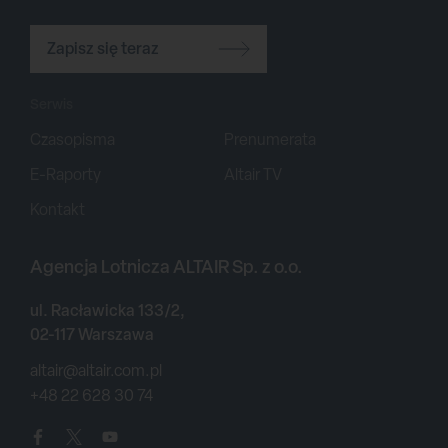
Zapisz się teraz
Serwis
Czasopisma
Prenumerata
E-Raporty
Altair TV
Kontakt
Agencja Lotnicza ALTAIR Sp. z o.o.
ul. Racławicka 133/2,
02-117 Warszawa
altair@altair.com.pl
+48 22 628 30 74