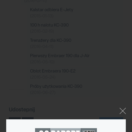
(2016-07-11)
Kalstar odbiera E-Jety
(2015-01-13)
100 h nalotu KC-390
(2016-02-19)
Trenażery dla KC-390
(2016-04-11)
Pierwszy Embraer 190 dla J-Air
(2016-05-10)
Oblot Embraera 190-E2
(2016-05-24)
Próby użytkowania KC-390
(2016-06-27)
Udostepnij
Drukuj