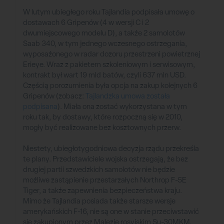
W lutym ubiegłego roku Tajlandia podpisała umowę o
dostawach 6 Gripenów (4 w wersji C i 2
dwumiejscowego modelu D), a także 2 samolotów
Saab 340, w tym jednego wczesnego ostrzegania,
wyposażonego w radar dozoru przestrzeni powietrznej
Erieye. Wraz z pakietem szkoleniowym i serwisowym,
kontrakt był wart 19 mld batów, czyli 637 mln USD.
Częścią porozumienia była opcja na zakup kolejnych 6
Gripenów (zobacz:
Tajlandzka umowa została
podpisana
). Miała ona zostać wykorzystana w tym
roku tak, by dostawy, które rozpoczną się w 2010,
mogły być realizowane bez kosztownych przerw.
Niestety, ubiegłotygodniowa decyzja rządu przekreśla
te plany. Przedstawiciele wojska ostrzegają, że bez
drugiej partii szwedzkich samolotów nie będzie
możliwe zastąpienie przestarzałych Northrop F-5E
Tiger, a także zapewnienia bezpieczeństwa kraju.
Mimo że Tajlandia posiada także starsze wersje
amerykańskich F-16, nie są one w stanie przeciwstawić
się zakupionym przez Malezję rosyjskim Su-30MKM.