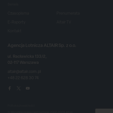
Serwis
Czasopisma
Prenumerata
E-Raporty
Altair TV
Kontakt
Agencja Lotnicza ALTAIR Sp. z o.o.
ul. Racławicka 133/2,
02-117 Warszawa
altair@altair.com.pl
+48 22 628 30 74
Polityka prywatności
© Wszelkie prawa zastrzeżone, 2007-2026 Altair