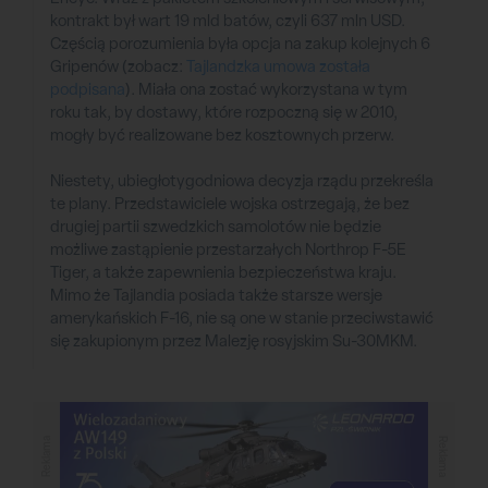
kontrakt był wart 19 mld batów, czyli 637 mln USD.
Częścią porozumienia była opcja na zakup kolejnych 6
Gripenów (zobacz:
Tajlandzka umowa została
podpisana
). Miała ona zostać wykorzystana w tym
roku tak, by dostawy, które rozpoczną się w 2010,
mogły być realizowane bez kosztownych przerw.
Niestety, ubiegłotygodniowa decyzja rządu przekreśla
te plany. Przedstawiciele wojska ostrzegają, że bez
drugiej partii szwedzkich samolotów nie będzie
możliwe zastąpienie przestarzałych Northrop F-5E
Tiger, a także zapewnienia bezpieczeństwa kraju.
Mimo że Tajlandia posiada także starsze wersje
amerykańskich F-16, nie są one w stanie przeciwstawić
się zakupionym przez Malezję rosyjskim Su-30MKM.
Reklama
Reklama