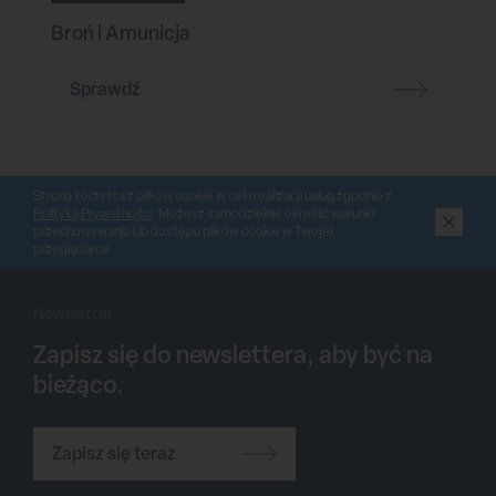
Broń i Amunicja
Sprawdź
Strona korzysta z plików cookie w celu realizacji usług zgodnie z
Polityką Prywatności
. Możesz samodzielnie określić warunki
przechowywania lub dostępu plików cookie w Twojej
przeglądarce.
Newsletter
Zapisz się do newslettera, aby być na
bieżąco.
Zapisz się teraz