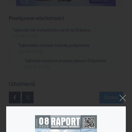
Powiązane wiadomości
Tajlandia nie wykorzysta opcji na Gripeny
(2009-05-11)
Tajlandzka umowa została podpisana
(2008-02-12)
Tajlandia zaczyna proces zakupu Gripenów
(2008-01-09)
Udostepnij
Drukuj
Reklama
Reklama