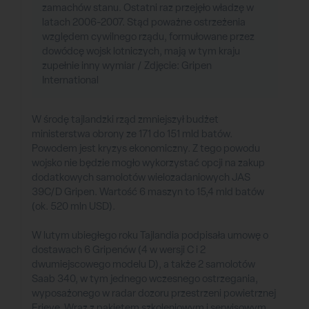
zamachów stanu. Ostatni raz przejęło władzę w
latach 2006-2007. Stąd poważne ostrzeżenia
względem cywilnego rządu, formułowane przez
dowódcę wojsk lotniczych, mają w tym kraju
zupełnie inny wymiar / Zdjęcie: Gripen
International
W środę tajlandzki rząd zmniejszył budżet
ministerstwa obrony ze 171 do 151 mld batów.
Powodem jest kryzys ekonomiczny. Z tego powodu
wojsko nie będzie mogło wykorzystać opcji na zakup
dodatkowych samolotów wielozadaniowych JAS
39C/D Gripen. Wartość 6 maszyn to 15,4 mld batów
(ok. 520 mln USD).
W lutym ubiegłego roku Tajlandia podpisała umowę o
dostawach 6 Gripenów (4 w wersji C i 2
dwumiejscowego modelu D), a także 2 samolotów
Saab 340, w tym jednego wczesnego ostrzegania,
wyposażonego w radar dozoru przestrzeni powietrznej
Erieye. Wraz z pakietem szkoleniowym i serwisowym,