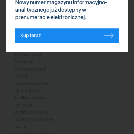
Nowy numer magazynu informacyjno-
Reklama
analitycznego już dostępny w
prenumeracie elektronicznej.
Kategorie
Kup teraz
Astronautyka
Bezzałogowce
Broń nuklearna
Ćwiczenia
Cyberprzestrzeń
Historia
Imprezy branżowe
Infrastruktura
Konflikty zbrojne
Logistyka
Lotnictwo cywilne
Lotnictwo wojskowe
Ludzie
Marynarka wojenna