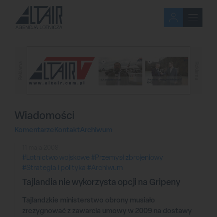
Reklama
Reklama
Wiadomości
Komentarze
Kontakt
Archiwum
11 maja 2009
#Lotnictwo wojskowe
#Przemysł zbrojeniowy
#Strategia i polityka
#Archiwum
Tajlandia nie wykorzysta opcji na Gripeny
Tajlandzkie ministerstwo obrony musiało
zrezygnować z zawarcia umowy w 2009 na dostawy