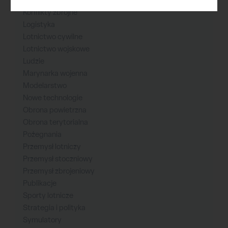
Konflikty zbrojne
Logistyka
Lotnictwo cywilne
Lotnictwo wojskowe
Ludzie
Marynarka wojenna
Modelarstwo
Nowe technologie
Obrona powietrzna
Obrona terytorialna
Pożegnania
Przemysł lotniczy
Przemysł stoczniowy
Przemysł zbrojeniowy
Publikacje
Sporty lotnicze
Strategia i polityka
Symulatory