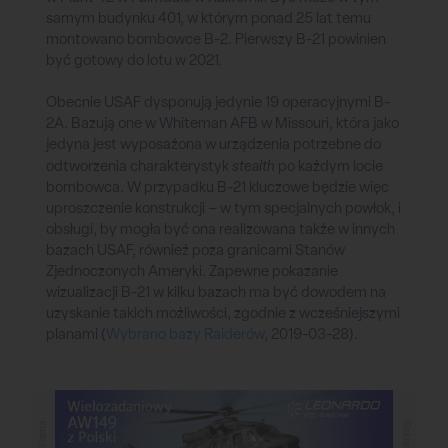
samym budynku 401, w którym ponad 25 lat temu
montowano bombowce B-2. Pierwszy B-21 powinien
być gotowy do lotu w 2021.
Obecnie USAF dysponują jedynie 19 operacyjnymi B-
2A. Bazują one w Whiteman AFB w Missouri, która jako
jedyna jest wyposażona w urządzenia potrzebne do
odtworzenia charakterystyk
stealth
po każdym locie
bombowca. W przypadku B-21 kluczowe będzie więc
uproszczenie konstrukcji – w tym specjalnych powłok, i
obsługi, by mogła być ona realizowana także w innych
bazach USAF, również poza granicami Stanów
Zjednoczonych Ameryki. Zapewne pokazanie
wizualizacji B-21 w kilku bazach ma być dowodem na
uzyskanie takich możliwości, zgodnie z wcześniejszymi
planami (
Wybrano bazy Raiderów
, 2019-03-28).
Reklama
Reklama