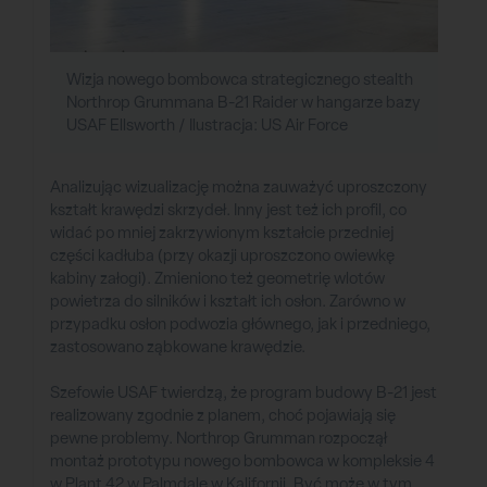
Wizja nowego bombowca strategicznego stealth
Northrop Grummana B-21 Raider w hangarze bazy
USAF Ellsworth / Ilustracja: US Air Force
Analizując wizualizację można zauważyć uproszczony
kształt krawędzi skrzydeł. Inny jest też ich profil, co
widać po mniej zakrzywionym kształcie przedniej
części kadłuba (przy okazji uproszczono owiewkę
kabiny załogi). Zmieniono też geometrię wlotów
powietrza do silników i kształt ich osłon. Zarówno w
przypadku osłon podwozia głównego, jak i przedniego,
zastosowano ząbkowane krawędzie.
Szefowie USAF twierdzą, że program budowy B-21 jest
realizowany zgodnie z planem, choć pojawiają się
pewne problemy. Northrop Grumman rozpoczął
montaż prototypu nowego bombowca w kompleksie 4
w Plant 42 w Palmdale w Kalifornii. Być może w tym