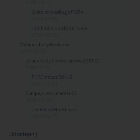
(2016-09-17)
Oblot norweskiego F-35A
(2015-10-08)
100. F-35A dla US Air Force
(2016-08-29)
Wybrano bazy Raiderów
(2019-03-28)
Udane testy bomby jądrowej B61-12
(2018-07-01)
F-16C zrzuca B61-12
(2017-04-14)
Europejskie tournee B-52
(2019-03-22)
Już 6 B-52H w Europie
(2019-03-17)
Udostepnij