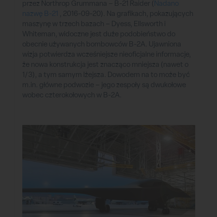
przez Northrop Grummana – B-21 Raider (
Nadano
nazwę B-21
, 2016-09-20). Na grafikach, pokazujących
maszynę w trzech bazach – Dyess, Ellsworth i
Whiteman, widoczne jest duże podobieństwo do
obecnie używanych bombowców B-2A. Ujawniona
wizja potwierdza wcześniejsze nieoficjalne informacje,
że nowa konstrukcja jest znacząco mniejsza (nawet o
1/3), a tym samym lżejsza. Dowodem na to może być
m.in. główne podwozie – jego zespoły są dwukołowe
wobec czterokołowych w B-2A.