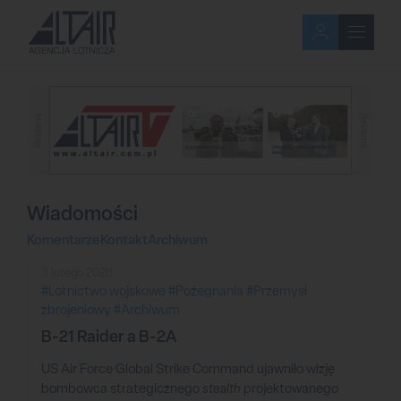
Reklama
Reklama
Wiadomości
Komentarze
Kontakt
Archiwum
3 lutego 2020
#Lotnictwo wojskowe
#Pożegnania
#Przemysł
zbrojeniowy
#Archiwum
B-21 Raider a B-2A
US Air Force Global Strike Command ujawniło wizję
bombowca strategicznego
stealth
projektowanego