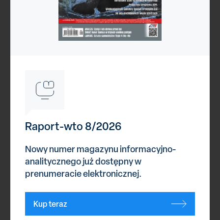
Reklama
Kategorie
Raport-wto 8/2026
Astronautyka
Nowy numer magazynu informacyjno-
Bezzałogowce
analitycznego już dostępny w
Broń nuklearna
prenumeracie elektronicznej.
Ćwiczenia
Cyberprzestrzeń
Historia
Kup teraz
Imprezy branżowe
Infrastruktura